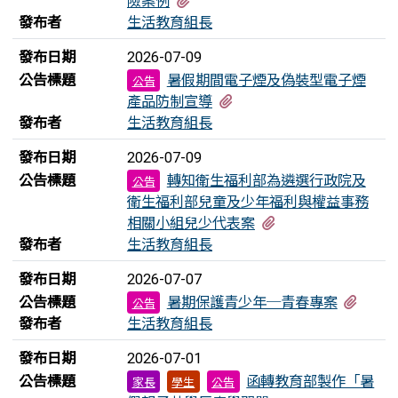
發布者
生活教育組長
發布日期
2026-07-09
公告標題
暑假期間電子煙及偽裝型電子煙
公告
有1個附檔
產品防制宣導
發布者
生活教育組長
發布日期
2026-07-09
公告標題
轉知衛生福利部為遴選行政院及
公告
衛生福利部兒童及少年福利與權益事務
有3個附檔
相關小組兒少代表案
發布者
生活教育組長
發布日期
2026-07-07
有5個
公告標題
暑期保護青少年─青春專案
公告
發布者
生活教育組長
發布日期
2026-07-01
公告標題
函轉教育部製作「暑
家長
學生
公告