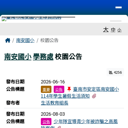
台南市南安國小
導覽列
跳至主內容區
工具列
⏸
大
中
小
頁尾區域
主內容區域
Home
南安國小
校園公告
南安國小
學務處
校園公告
4256
新聞列表
發布日期
2026-06-16
公告標題
臺南市安定區南安國小
重要
公告
有1個附檔
114年學生暑假生活須知
發布者
生活教育組長
發布日期
2026-08-03
公告標題
少年隊宣導青少年被詐騙之高風
公告
有3個附檔
險案例