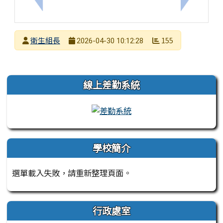
上一筆：臺南市安定區南安國小114學年度築夢南安閃
下一筆：
發布者
衛生組長
155
2026-04-30 10:12:28
發布日期
瀏覽次數
左邊區域內容
線上差勤系統
學校簡介
選單載入失敗，請重新整理頁面。
行政處室