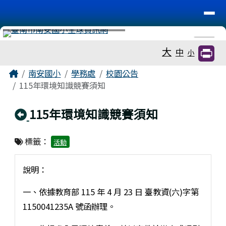
台南市南安國小
導覽列
跳至主內容區
工具列
⏸
大
中
小
頁尾區域
主內容區域
Home
南安國小
學務處
校園公告
115年環境知識競賽須知
回上頁
115年環境知識競賽須知
標籤：
活動
說明：
一、依據教育部 115 年 4 月 23 日 臺教資(六)字第
1150041235A 號函辦理。