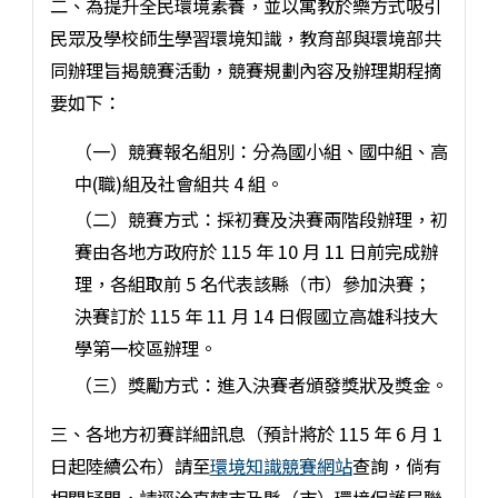
二、為提升全民環境素養，並以寓教於樂方式吸引
民眾及學校師生學習環境知識，教育部與環境部共
同辦理旨揭競賽活動，競賽規劃內容及辦理期程摘
要如下：
（一）競賽報名組別：分為國小組、國中組、高
中(職)組及社會組共 4 組。
（二）競賽方式：採初賽及決賽兩階段辦理，初
賽由各地方政府於 115 年 10 月 11 日前完成辦
理，各組取前 5 名代表該縣（市）參加決賽；
決賽訂於 115 年 11 月 14 日假國立高雄科技大
學第一校區辦理。
（三）獎勵方式：進入決賽者頒發獎狀及獎金。
三、各地方初賽詳細訊息（預計將於 115 年 6 月 1
日起陸續公布）請至
環境知識競賽網站
查詢，倘有
相關疑問，請逕洽直轄市及縣（市）環境保護局聯