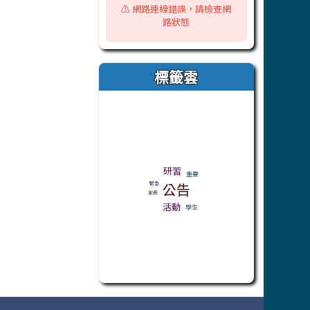
⚠️ 網路連線錯誤，請檢查網
路狀態
標籤雲
標籤雲導覽
研習
重要
公告
緊急
家長
活動
學生