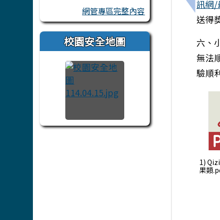
訊網
網管專區完整內容
送得
校園安全地圖
六、
無法
驗順
1) Qi
果類.p