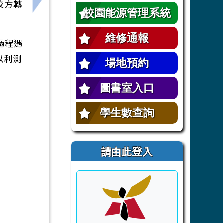
請校方轉
校園能源管理系統
維修通報
過程遇
以利測
場地預約
圖書室入口
學生數查詢
請由此登入