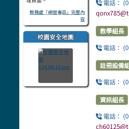
理頁面。
電話： (06
教務處「網管專區」完整內
qonx785@t
容
教學組長
校園安全地圖
電話： (0
註冊設備
電話： (0
資訊組長
電話： (0
ch60125@t