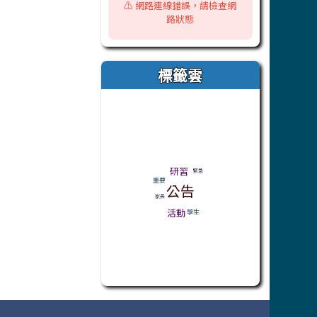
⚠️ 網路連線錯誤，請檢查網
路狀態
標籤雲
標籤雲導覽
研習
緊急
重要
公告
家長
活動
學生