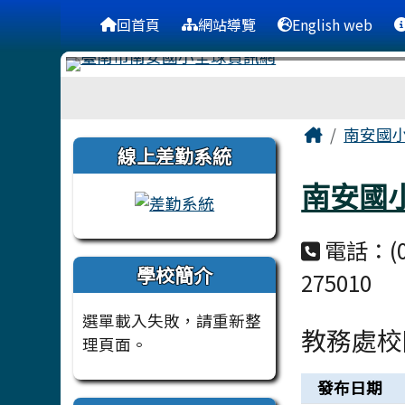
台南市南安國小
導覽列
跳至主內容區
回首頁
網站導覽
English web
工具列
頁尾區域
主內容
Home
南安國
左邊區域內容
線上差勤系統
南安國
電話：(06
學校簡介
275010
選單載入失敗，請重新整
教務處校
理頁面。
新聞列表
發布日期