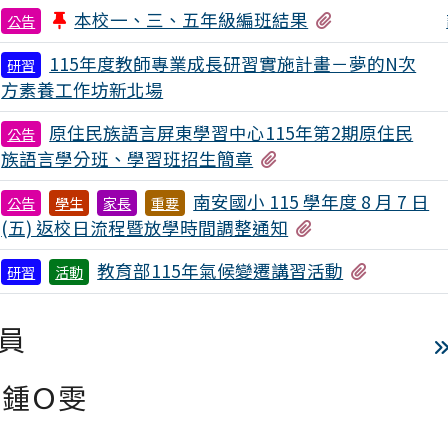
有3個附檔
本校一、三、五年級編班結果
公告
115年度教師專業成長研習實施計畫－夢的N次
研習
方素養工作坊新北場
原住民族語言屏東學習中心115年第2期原住民
公告
有3個附檔
族語言學分班、學習班招生簡章
南安國小 115 學年度 8 月 7 日
公告
學生
家長
重要
有1個附檔
(五) 返校日流程暨放學時間調整通知
有1個附
教育部115年氣候變遷講習活動
研習
活動
員
鍾Ｏ雯