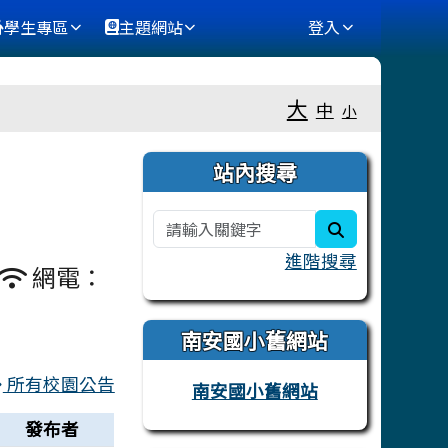
學生專區
主題網站
登入
⏸
大
中
小
右邊區域內容
站內搜尋
search
進階搜尋
網電：
南安國小舊網站
所有校園公告
南安國小舊網站
發布者