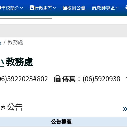
學校簡介
行政處室
校園公告
教師專區
區域
小
教務處
小
教務處
)5922023#802
傳真：(06)5920938
園公告
公告標題